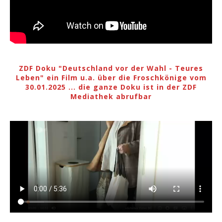
ZDF Doku "Deutschland vor der Wahl - Teures
Leben" ein Film u.a. über die Froschkönige vom
30.01.2025 ... die ganze Doku ist in der ZDF
Mediathek abrufbar