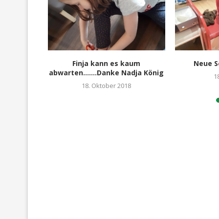
atasialand
Finja kann es kaum
Neue S
löst…
abwarten…….Danke Nadja König
1
18. Oktober 2018