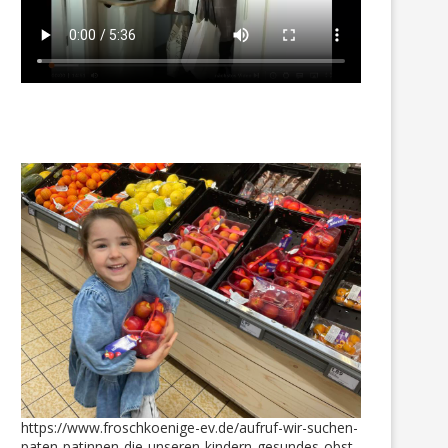
Überraschungs-Aktion für
Neue Anziehsachen für Pau
unsere Kinder
Klara, Elisa, Emma +...
3. Mai 2019
17. Februar 2019
https://www.froschkoenige-ev.de/aufruf-wir-suchen-
paten-patinnen-die-unseren-kindern-gesundes-obst-