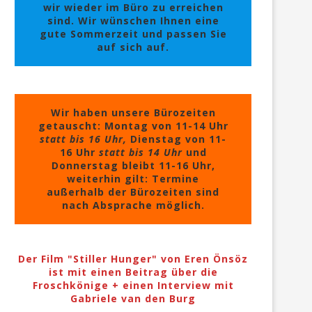
wir wieder im Büro zu erreichen
sind. Wir wünschen Ihnen eine
gute Sommerzeit und passen Sie
auf sich auf.
Wir haben unsere Bürozeiten
getauscht: Montag von 11-14 Uhr
statt bis 16 Uhr,
Dienstag von 11-
16 Uhr
statt bis 14 Uhr
und
Donnerstag bleibt 11-16 Uhr,
weiterhin gilt: Termine
außerhalb der Bürozeiten sind
nach Absprache möglich.
Der Film "Stiller Hunger" von Eren Önsöz
ist mit einen Beitrag über die
Froschkönige + einen Interview mit
Gabriele van den Burg