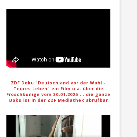
ZDF Doku "Deutschland vor der Wahl -
Teures Leben" ein Film u.a. über die
Froschkönige vom 30.01.2025 ... die ganze
Doku ist in der ZDF Mediathek abrufbar