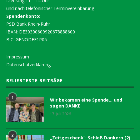
Dienstag 11 – 14 Uhr
und nach telefonischer Terminvereinbarung
Spendenkonto:
PSD Bank Rhein-Ruhr
IBAN: DE30300609920678888600
BIC: GENODEF1P05
Impressum
Datenschutzerklärung
BELIEBTESTE BEITRÄGE
1
Wir bekamen eine Spende… und
sagen DANKE
17. Juli 2026
2
„Zeitgeschenk“: Schloß Dankern (2)