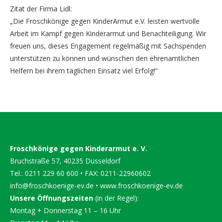
Zitat der Firma Lidl:
„Die Froschkönige gegen KinderArmut e.V. leisten wertvolle
Arbeit im Kampf gegen Kinderarmut und Benachteiligung. Wir
freuen uns, dieses Engagement regelmäßig mit Sachspenden
unterstützen zu können und wünschen den ehrenamtlichen
Helfern bei ihrem täglichen Einsatz viel Erfolg!“
Froschkönige gegen Kinderarmut e. V.
Bruchstraße 57, 40235 Düsseldorf
Tel.: 0211 229 60 600 • FAX: 0211-22960602
info@froschkoenige-ev.de
•
www.froschkoenige-ev.de
Unsere Öffnungszeiten
(in der Regel):
Montag + Donnerstag 11 – 16 Uhr