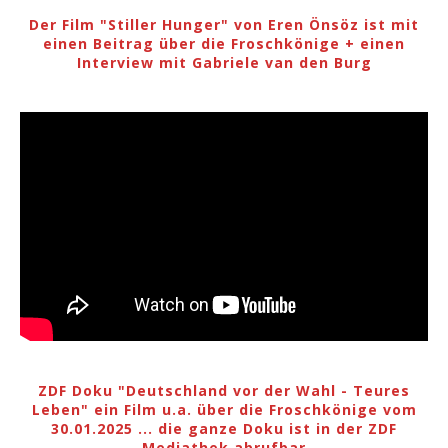
Der Film "Stiller Hunger" von Eren Önsöz ist mit
einen Beitrag über die Froschkönige + einen
Interview mit Gabriele van den Burg
ZDF Doku "Deutschland vor der Wahl - Teures
Leben" ein Film u.a. über die Froschkönige vom
30.01.2025 ... die ganze Doku ist in der ZDF
Mediathek abrufbar