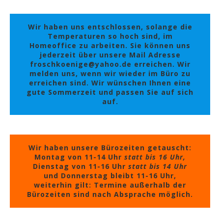
Wir haben uns entschlossen, solange die
Temperaturen so hoch sind, im
Homeoffice zu arbeiten. Sie können uns
jederzeit über unsere Mail Adresse
froschkoenige@yahoo.de erreichen. Wir
melden uns, wenn wir wieder im Büro zu
erreichen sind. Wir wünschen Ihnen eine
gute Sommerzeit und passen Sie auf sich
auf.
Wir haben unsere Bürozeiten getauscht:
Montag von 11-14 Uhr
statt bis 16 Uhr,
Dienstag von 11-16 Uhr
statt bis 14 Uhr
und Donnerstag bleibt 11-16 Uhr,
weiterhin gilt: Termine außerhalb der
Bürozeiten sind nach Absprache möglich.