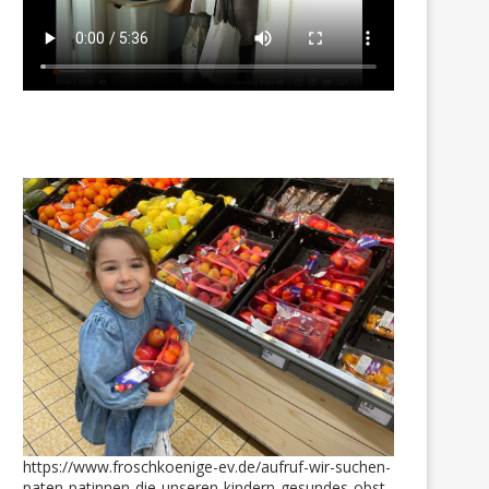
https://www.froschkoenige-ev.de/aufruf-wir-suchen-
paten-patinnen-die-unseren-kindern-gesundes-obst-