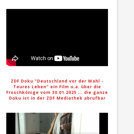
ZDF Doku "Deutschland vor der Wahl -
Teures Leben" ein Film u.a. über die
Froschkönige vom 30.01.2025 ... die ganze
Doku ist in der ZDF Mediathek abrufbar