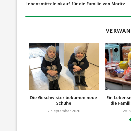
Lebensmitteleinkauf für die Familie von Moritz
VERWAN
e Schule
Die Geschwister bekamen neue
Ein Lebensm
Schuhe
die Famili
9
7. September 2020
28. 