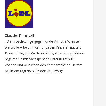
Zitat der Firma Lidl:
„Die Froschkönige gegen KinderArmut e.V. leisten
wertvolle Arbeit im Kampf gegen Kinderarmut und
Benachteiligung. Wir freuen uns, dieses Engagement
regelmäßig mit Sachspenden unterstützen zu
können und wünschen den ehrenamtlichen Helfern
bei ihrem täglichen Einsatz viel Erfolg!“
Lara´s neue Arbeitsschuhe
Schuhe gab es auch für Lu
Luca +...
23. Oktober 2022
22. Mai 2022