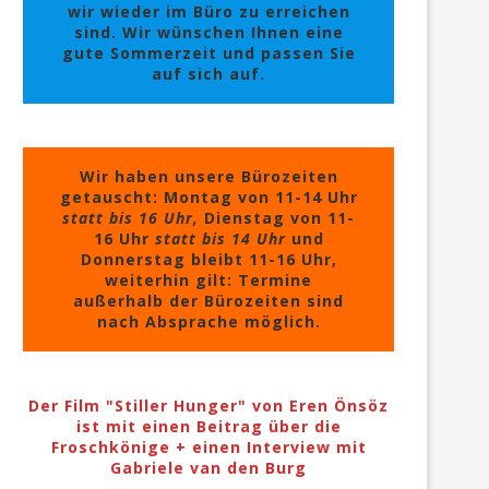
wir wieder im Büro zu erreichen
sind. Wir wünschen Ihnen eine
gute Sommerzeit und passen Sie
auf sich auf.
Wir haben unsere Bürozeiten
getauscht: Montag von 11-14 Uhr
statt bis 16 Uhr,
Dienstag von 11-
16 Uhr
statt bis 14 Uhr
und
Donnerstag bleibt 11-16 Uhr,
weiterhin gilt: Termine
außerhalb der Bürozeiten sind
nach Absprache möglich.
Der Film "Stiller Hunger" von Eren Önsöz
ist mit einen Beitrag über die
Froschkönige + einen Interview mit
Gabriele van den Burg