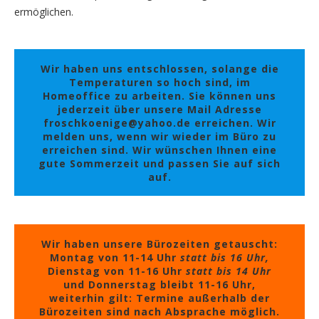
ermöglichen.
Wir haben uns entschlossen, solange die
Temperaturen so hoch sind, im
Homeoffice zu arbeiten. Sie können uns
jederzeit über unsere Mail Adresse
froschkoenige@yahoo.de erreichen. Wir
melden uns, wenn wir wieder im Büro zu
erreichen sind. Wir wünschen Ihnen eine
gute Sommerzeit und passen Sie auf sich
auf.
Wir haben unsere Bürozeiten getauscht:
Montag von 11-14 Uhr
statt bis 16 Uhr,
Dienstag von 11-16 Uhr
statt bis 14 Uhr
und Donnerstag bleibt 11-16 Uhr,
weiterhin gilt: Termine außerhalb der
Bürozeiten sind nach Absprache möglich.