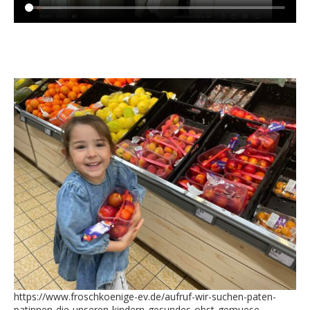
https://www.froschkoenige-ev.de/aufruf-wir-suchen-paten-
patinnen-die-unseren-kindern-gesundes-obst-gemuese-