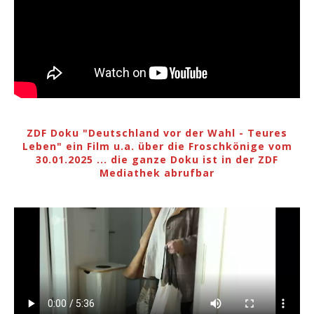
ZDF Doku "Deutschland vor der Wahl - Teures
Leben" ein Film u.a. über die Froschkönige vom
30.01.2025 ... die ganze Doku ist in der ZDF
Mediathek abrufbar