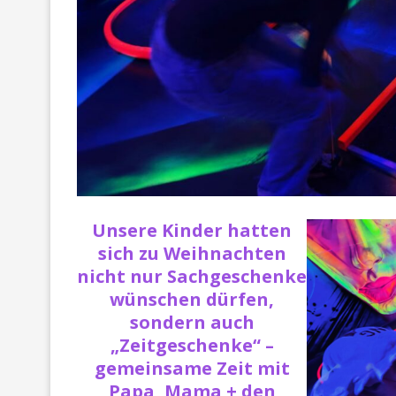
Unsere Kinder hatten
sich zu Weihnachten
nicht nur Sachgeschenke
wünschen dürfen,
sondern auch
„Zeitgeschenke“ –
gemeinsame Zeit mit
Papa, Mama + den