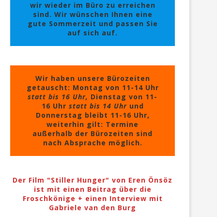
wir wieder im Büro zu erreichen
sind. Wir wünschen Ihnen eine
gute Sommerzeit und passen Sie
auf sich auf.
Wir haben unsere Bürozeiten
getauscht: Montag von 11-14 Uhr
statt bis 16 Uhr,
Dienstag von 11-
16 Uhr
statt bis 14 Uhr
und
Donnerstag bleibt 11-16 Uhr,
weiterhin gilt: Termine
außerhalb der Bürozeiten sind
nach Absprache möglich.
Der Film "Stiller Hunger" von Eren Önsöz
ist mit einen Beitrag über die
Froschkönige + einen Interview mit
Gabriele van den Burg