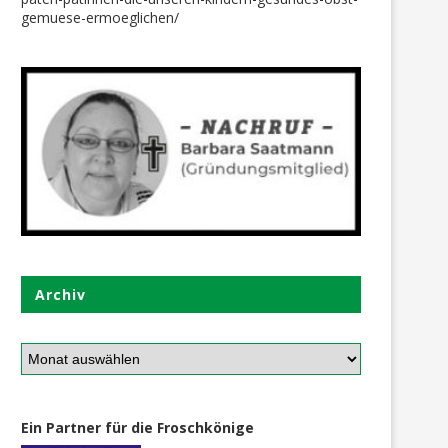
gemuese-ermoeglichen/
Archiv
sa liebt Paprika, der Dank geht
Max + Robert haben mi
an die...
eingekauft
27. August 2023
29. September 2018
Ein Partner für die Froschkönige