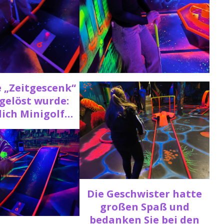
e „Zeitgescenk“
gelöst wurde:
lich Minigolf…
Die Geschwister hatte
großen Spaß und
bedanken Sie bei den