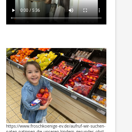
https://www.froschkoenige-ev.de/aufruf-wir-suchen-
paten-patinnen-die-unseren-kindern-gesundes-obst-