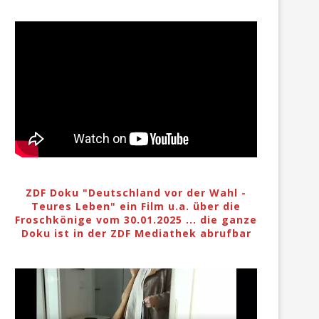
ZDF Doku "Deutschland vor der Wahl -
Teures Leben" ein Film u.a. über die
Froschkönige vom 30.01.2025 ... die ganze
Doku ist in der ZDF Mediathek abrufbar