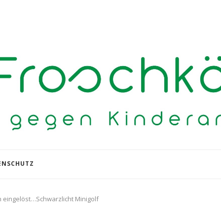
ENSCHUTZ
 eingelöst…Schwarzlicht Minigolf