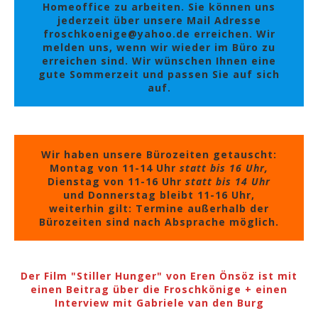
Homeoffice zu arbeiten. Sie können uns
jederzeit über unsere Mail Adresse
froschkoenige@yahoo.de erreichen. Wir
melden uns, wenn wir wieder im Büro zu
erreichen sind. Wir wünschen Ihnen eine
gute Sommerzeit und passen Sie auf sich
auf.
Wir haben unsere Bürozeiten getauscht:
Montag von 11-14 Uhr
statt bis 16 Uhr,
Dienstag von 11-16 Uhr
statt bis 14 Uhr
und Donnerstag bleibt 11-16 Uhr,
weiterhin gilt: Termine außerhalb der
Bürozeiten sind nach Absprache möglich.
Der Film "Stiller Hunger" von Eren Önsöz ist mit
einen Beitrag über die Froschkönige + einen
Interview mit Gabriele van den Burg