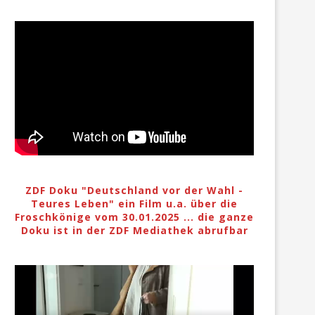
ZDF Doku "Deutschland vor der Wahl -
Teures Leben" ein Film u.a. über die
Froschkönige vom 30.01.2025 ... die ganze
Doku ist in der ZDF Mediathek abrufbar