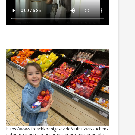
https://www.froschkoenige-ev.de/aufruf-wir-suchen-
paten-patinnen-die-unseren-kindern-gesundes-obst-