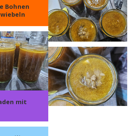
e Bohnen
Zwiebeln
aden mit