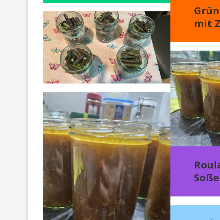
Grün
mit 
Roul
Soße