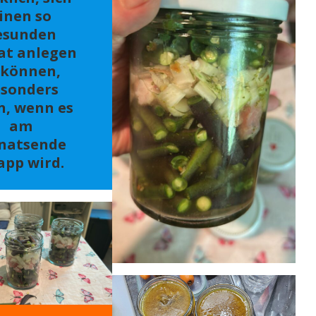
inen so
esunden
at anlegen
 können,
sonders
n, wenn es
am
natsende
app wird.