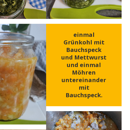
einmal
Grünkohl mit
Bauchspeck
und Mettwurst
und einmal
Möhren
untereinander
mit
Bauchspeck.