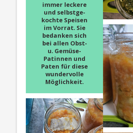
immer leckere
und selbstge-
kochte Speisen
im Vorrat. Sie
bedanken sich
bei allen Obst-
u. Gemüse-
Patinnen und
Paten für diese
wundervolle
Möglichkeit.