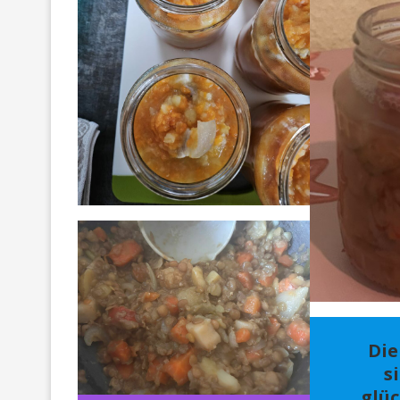
Die
s
glüc