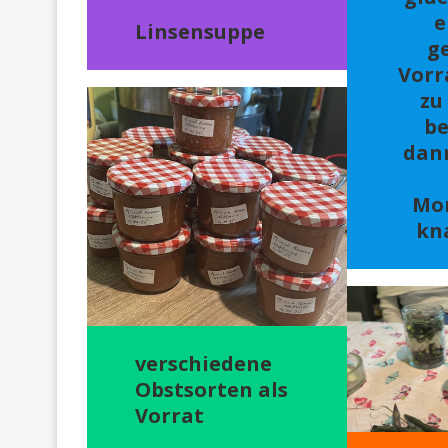
e
Linsensuppe
g
Vorr
zu
be
dan
Mo
kn
verschiedene
Obstsorten als
Vorrat