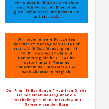
wir wieder im Büro zu erreichen
sind. Wir wünschen Ihnen eine
gute Sommerzeit und passen Sie
auf sich auf.
Wir haben unsere Bürozeiten
getauscht: Montag von 11-14 Uhr
statt bis 16 Uhr,
Dienstag von 11-
16 Uhr
statt bis 14 Uhr
und
Donnerstag bleibt 11-16 Uhr,
weiterhin gilt: Termine
außerhalb der Bürozeiten sind
nach Absprache möglich.
Der Film "Stiller Hunger" von Eren Önsöz
ist mit einen Beitrag über die
Froschkönige + einen Interview mit
Gabriele van den Burg