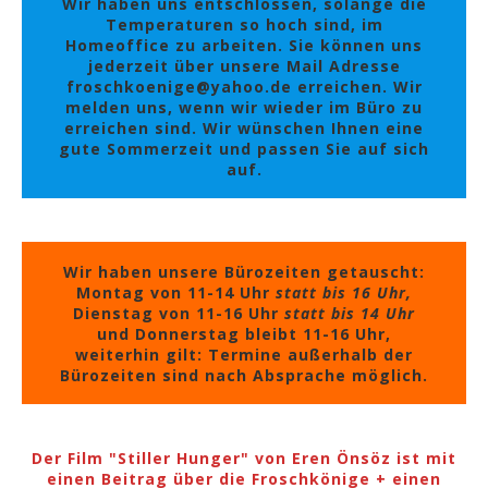
Wir haben uns entschlossen, solange die
Temperaturen so hoch sind, im
Homeoffice zu arbeiten. Sie können uns
jederzeit über unsere Mail Adresse
froschkoenige@yahoo.de erreichen. Wir
melden uns, wenn wir wieder im Büro zu
erreichen sind. Wir wünschen Ihnen eine
gute Sommerzeit und passen Sie auf sich
auf.
Wir haben unsere Bürozeiten getauscht:
Montag von 11-14 Uhr
statt bis 16 Uhr,
Dienstag von 11-16 Uhr
statt bis 14 Uhr
und Donnerstag bleibt 11-16 Uhr,
weiterhin gilt: Termine außerhalb der
Bürozeiten sind nach Absprache möglich.
Der Film "Stiller Hunger" von Eren Önsöz ist mit
einen Beitrag über die Froschkönige + einen