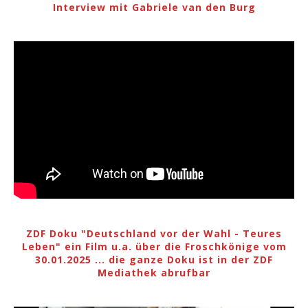
Interview mit Gabriele van den Burg
ZDF Doku "Deutschland vor der Wahl - Teures
Leben" ein Film u.a. über die Froschkönige vom
30.01.2025 ... die ganze Doku ist in der ZDF
Mediathek abrufbar