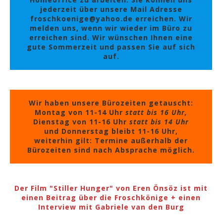
jederzeit über unsere Mail Adresse
froschkoenige@yahoo.de erreichen. Wir
melden uns, wenn wir wieder im Büro zu
erreichen sind. Wir wünschen Ihnen eine
gute Sommerzeit und passen Sie auf sich
auf.
Wir haben unsere Bürozeiten getauscht:
Montag von 11-14 Uhr
statt bis 16 Uhr,
Dienstag von 11-16 Uhr
statt bis 14 Uhr
und Donnerstag bleibt 11-16 Uhr,
weiterhin gilt: Termine außerhalb der
Bürozeiten sind nach Absprache möglich.
Der Film "Stiller Hunger" von Eren Önsöz ist mit
einen Beitrag über die Froschkönige + einen
Interview mit Gabriele van den Burg