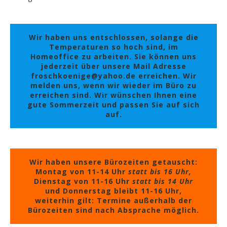
Wir haben uns entschlossen, solange die
Temperaturen so hoch sind, im
Homeoffice zu arbeiten. Sie können uns
jederzeit über unsere Mail Adresse
froschkoenige@yahoo.de erreichen. Wir
melden uns, wenn wir wieder im Büro zu
erreichen sind. Wir wünschen Ihnen eine
gute Sommerzeit und passen Sie auf sich
auf.
Wir haben unsere Bürozeiten getauscht:
Montag von 11-14 Uhr
statt bis 16 Uhr,
Dienstag von 11-16 Uhr
statt bis 14 Uhr
und Donnerstag bleibt 11-16 Uhr,
weiterhin gilt: Termine außerhalb der
Bürozeiten sind nach Absprache möglich.