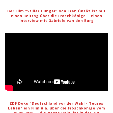
Der Film "Stiller Hunger" von Eren Önsöz ist mit
einen Beitrag über die Froschkönige + einen
Interview mit Gabriele van den Burg
ZDF Doku "Deutschland vor der Wahl - Teures
Leben" ein Film u.a. über die Froschkönige vom
30.01.2025 ... die ganze Doku ist in der ZDF