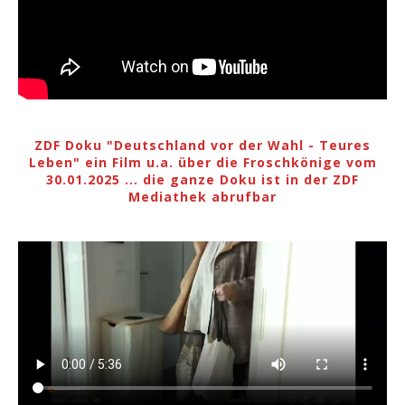
ZDF Doku "Deutschland vor der Wahl - Teures
Leben" ein Film u.a. über die Froschkönige vom
30.01.2025 ... die ganze Doku ist in der ZDF
Mediathek abrufbar