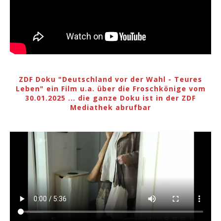
ZDF Doku "Deutschland vor der Wahl - Teures
Leben" ein Film u.a. über die Froschkönige vom
30.01.2025 ... die ganze Doku ist in der ZDF
Mediathek abrufbar