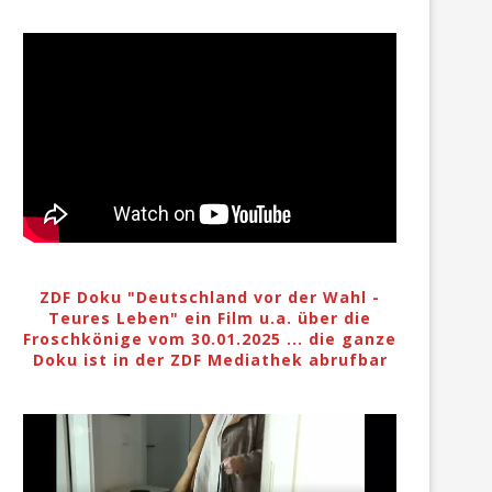
ZDF Doku "Deutschland vor der Wahl -
Teures Leben" ein Film u.a. über die
Froschkönige vom 30.01.2025 ... die ganze
Doku ist in der ZDF Mediathek abrufbar