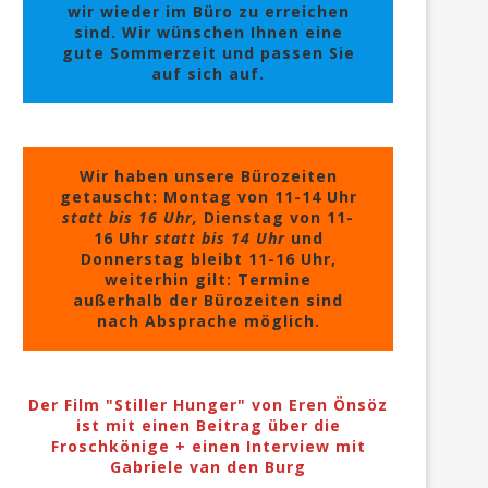
wir wieder im Büro zu erreichen
sind. Wir wünschen Ihnen eine
gute Sommerzeit und passen Sie
auf sich auf.
Wir haben unsere Bürozeiten
getauscht: Montag von 11-14 Uhr
statt bis 16 Uhr,
Dienstag von 11-
16 Uhr
statt bis 14 Uhr
und
Donnerstag bleibt 11-16 Uhr,
weiterhin gilt: Termine
außerhalb der Bürozeiten sind
nach Absprache möglich.
Der Film "Stiller Hunger" von Eren Önsöz
ist mit einen Beitrag über die
Froschkönige + einen Interview mit
Gabriele van den Burg