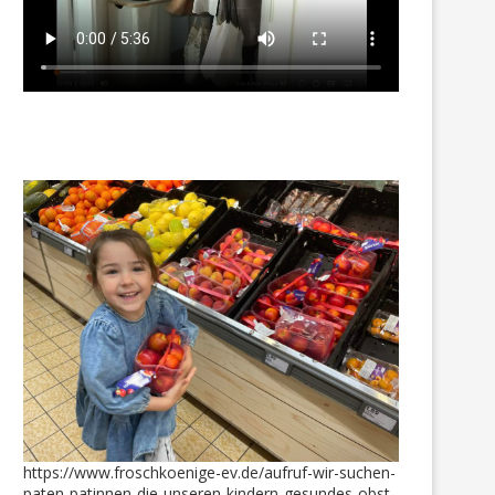
https://www.froschkoenige-ev.de/aufruf-wir-suchen-
paten-patinnen-die-unseren-kindern-gesundes-obst-