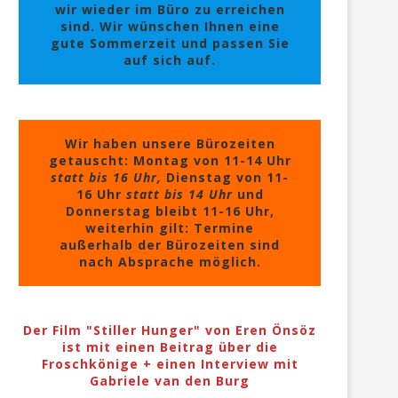
wir wieder im Büro zu erreichen
sind. Wir wünschen Ihnen eine
gute Sommerzeit und passen Sie
auf sich auf.
Wir haben unsere Bürozeiten
getauscht: Montag von 11-14 Uhr
statt bis 16 Uhr,
Dienstag von 11-
16 Uhr
statt bis 14 Uhr
und
Donnerstag bleibt 11-16 Uhr,
weiterhin gilt: Termine
außerhalb der Bürozeiten sind
nach Absprache möglich.
Der Film "Stiller Hunger" von Eren Önsöz
ist mit einen Beitrag über die
Froschkönige + einen Interview mit
Gabriele van den Burg