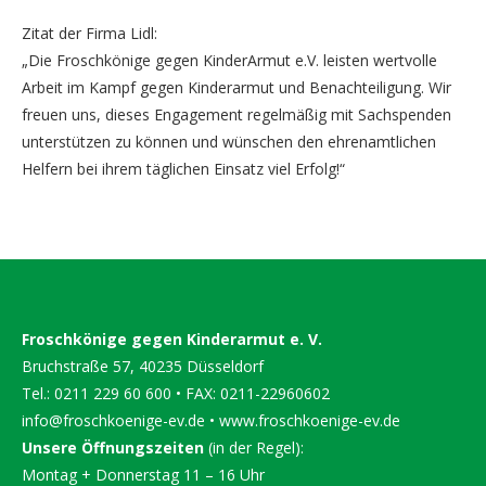
Zitat der Firma Lidl:
„Die Froschkönige gegen KinderArmut e.V. leisten wertvolle
Arbeit im Kampf gegen Kinderarmut und Benachteiligung. Wir
freuen uns, dieses Engagement regelmäßig mit Sachspenden
unterstützen zu können und wünschen den ehrenamtlichen
Helfern bei ihrem täglichen Einsatz viel Erfolg!“
Froschkönige gegen Kinderarmut e. V.
Bruchstraße 57, 40235 Düsseldorf
Tel.: 0211 229 60 600 • FAX: 0211-22960602
info@froschkoenige-ev.de
•
www.froschkoenige-ev.de
Unsere Öffnungszeiten
(in der Regel):
Montag + Donnerstag 11 – 16 Uhr