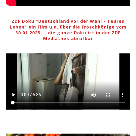
ZDF Doku "Deutschland vor der Wahl - Teures
Leben" ein Film u.a. über die Froschkönige vom
30.01.2025 ... die ganze Doku ist in der ZDF
Mediathek abrufbar