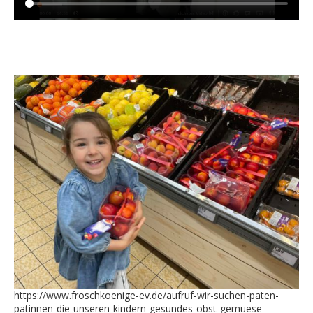
https://www.froschkoenige-ev.de/aufruf-wir-suchen-paten-
patinnen-die-unseren-kindern-gesundes-obst-gemuese-