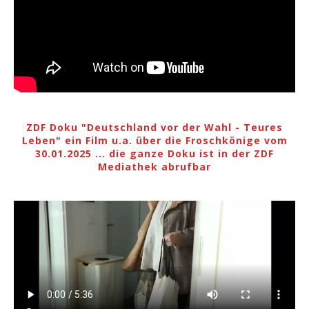
ZDF Doku "Deutschland vor der Wahl - Teures
Leben" ein Film u.a. über die Froschkönige vom
30.01.2025 ... die ganze Doku ist in der ZDF
Mediathek abrufbar