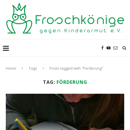
Home
Tags
Posts tagged with "Förderung"
TAG:
FÖRDERUNG