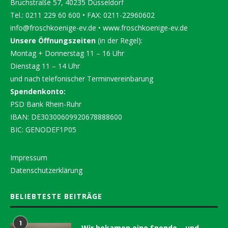
Bruchstraße 57, 40235 Düsseldorf
Tel.: 0211 229 60 600 • FAX: 0211-22960602
info@froschkoenige-ev.de
•
www.froschkoenige-ev.de
Unsere Öffnungszeiten
(in der Regel):
Montag + Donnerstag 11 – 16 Uhr
Dienstag 11 – 14 Uhr
und nach telefonischer Terminvereinbarung
Spendenkonto:
PSD Bank Rhein-Ruhr
IBAN: DE30300609920678888600
BIC: GENODEF1P05
Impressum
Datenschutzerklärung
BELIEBTESTE BEITRÄGE
1
Wir bekamen eine Spende… und