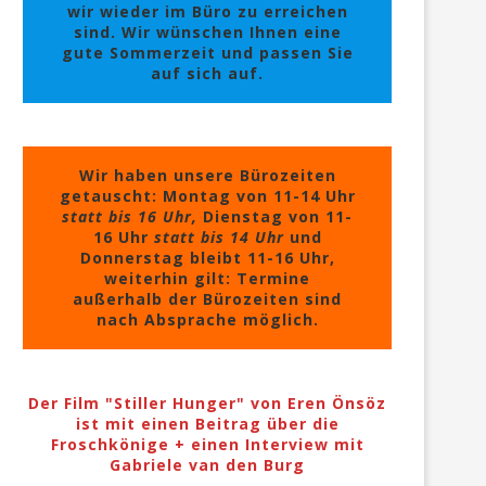
wir wieder im Büro zu erreichen
sind. Wir wünschen Ihnen eine
gute Sommerzeit und passen Sie
auf sich auf.
Wir haben unsere Bürozeiten
getauscht: Montag von 11-14 Uhr
statt bis 16 Uhr,
Dienstag von 11-
16 Uhr
statt bis 14 Uhr
und
Donnerstag bleibt 11-16 Uhr,
weiterhin gilt: Termine
außerhalb der Bürozeiten sind
nach Absprache möglich.
Der Film "Stiller Hunger" von Eren Önsöz
ist mit einen Beitrag über die
Froschkönige + einen Interview mit
Gabriele van den Burg