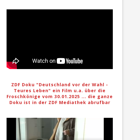
ZDF Doku "Deutschland vor der Wahl -
Teures Leben" ein Film u.a. über die
Froschkönige vom 30.01.2025 ... die ganze
Doku ist in der ZDF Mediathek abrufbar