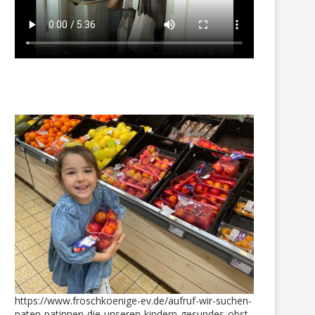
https://www.froschkoenige-ev.de/aufruf-wir-suchen-
paten-patinnen-die-unseren-kindern-gesundes-obst-