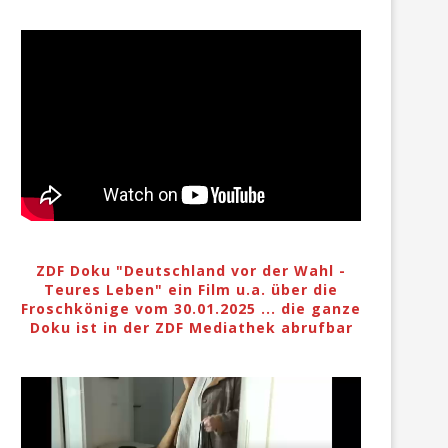
ZDF Doku "Deutschland vor der Wahl -
Teures Leben" ein Film u.a. über die
Froschkönige vom 30.01.2025 ... die ganze
Doku ist in der ZDF Mediathek abrufbar