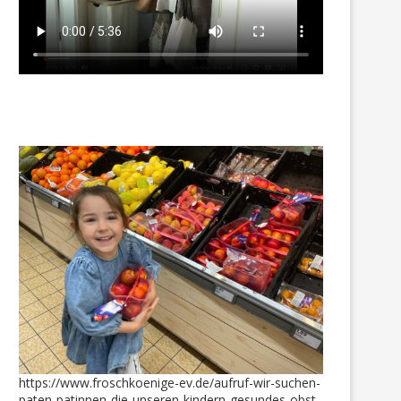
https://www.froschkoenige-ev.de/aufruf-wir-suchen-
paten-patinnen-die-unseren-kindern-gesundes-obst-