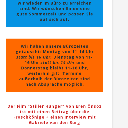
wir wieder im Büro zu erreichen
sind. Wir wünschen Ihnen eine
gute Sommerzeit und passen Sie
auf sich auf.
Wir haben unsere Bürozeiten
getauscht: Montag von 11-14 Uhr
statt bis 16 Uhr,
Dienstag von 11-
16 Uhr
statt bis 14 Uhr
und
Donnerstag bleibt 11-16 Uhr,
weiterhin gilt: Termine
außerhalb der Bürozeiten sind
nach Absprache möglich.
Der Film "Stiller Hunger" von Eren Önsöz
ist mit einen Beitrag über die
Froschkönige + einen Interview mit
Gabriele van den Burg