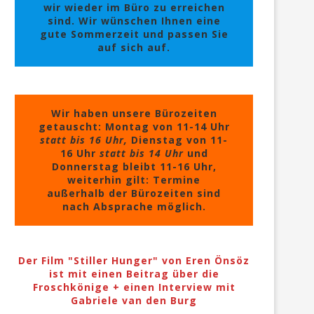
wir wieder im Büro zu erreichen
sind. Wir wünschen Ihnen eine
gute Sommerzeit und passen Sie
auf sich auf.
Wir haben unsere Bürozeiten
getauscht: Montag von 11-14 Uhr
statt bis 16 Uhr,
Dienstag von 11-
16 Uhr
statt bis 14 Uhr
und
Donnerstag bleibt 11-16 Uhr,
weiterhin gilt: Termine
außerhalb der Bürozeiten sind
nach Absprache möglich.
Der Film "Stiller Hunger" von Eren Önsöz
ist mit einen Beitrag über die
Froschkönige + einen Interview mit
Gabriele van den Burg