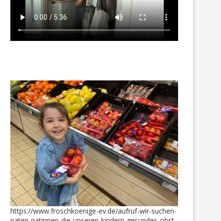
https://www.froschkoenige-ev.de/aufruf-wir-suchen-
paten-patinnen-die-unseren-kindern-gesundes-obst-