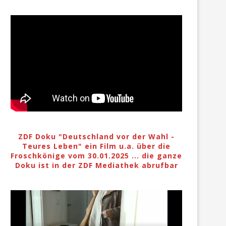
ZDF Doku "Deutschland vor der Wahl -
Teures Leben" ein Film u.a. über die
Froschkönige vom 30.01.2025 ... die ganze
Doku ist in der ZDF Mediathek abrufbar