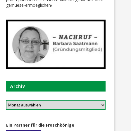
gemuese-ermoeglichen/
Archiv
„Zeitgeschenk“: Kino wurde
Auch hier wurden die Gutsc
eingelöst
für neue Frühjahrs-Sachen
10. Mai 2026
22. Mai 2026
Ein Partner für die Froschkönige