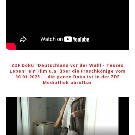
ZDF Doku "Deutschland vor der Wahl - Teures
Leben" ein Film u.a. über die Froschkönige vom
30.01.2025 ... die ganze Doku ist in der ZDF
Mediathek abrufbar