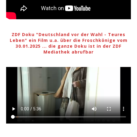
ZDF Doku "Deutschland vor der Wahl - Teures
Leben" ein Film u.a. über die Froschkönige vom
30.01.2025 ... die ganze Doku ist in der ZDF
Mediathek abrufbar