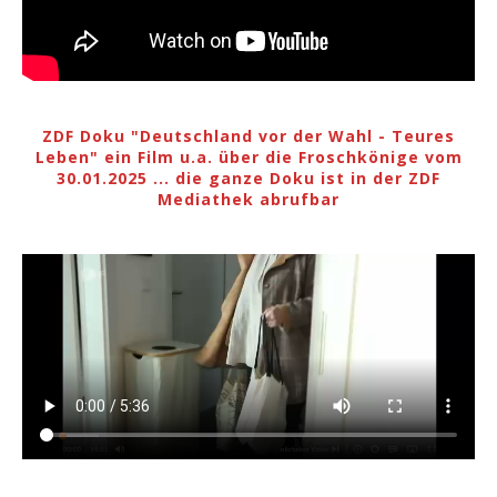
ZDF Doku "Deutschland vor der Wahl - Teures
Leben" ein Film u.a. über die Froschkönige vom
30.01.2025 ... die ganze Doku ist in der ZDF
Mediathek abrufbar