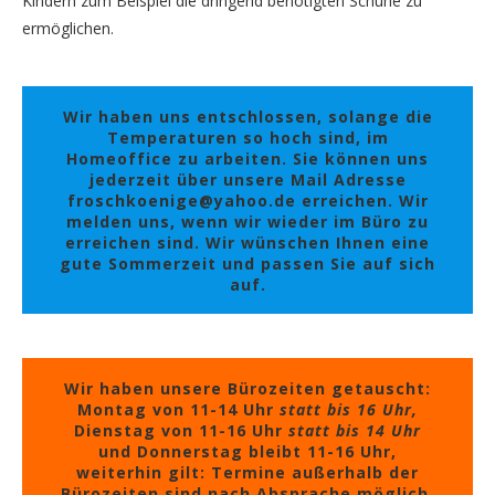
Kindern zum Beispiel die dringend benötigten Schuhe zu
ermöglichen.
Wir haben uns entschlossen, solange die
Temperaturen so hoch sind, im
Homeoffice zu arbeiten. Sie können uns
jederzeit über unsere Mail Adresse
froschkoenige@yahoo.de erreichen. Wir
melden uns, wenn wir wieder im Büro zu
erreichen sind. Wir wünschen Ihnen eine
gute Sommerzeit und passen Sie auf sich
auf.
Wir haben unsere Bürozeiten getauscht:
Montag von 11-14 Uhr
statt bis 16 Uhr,
Dienstag von 11-16 Uhr
statt bis 14 Uhr
und Donnerstag bleibt 11-16 Uhr,
weiterhin gilt: Termine außerhalb der
Bürozeiten sind nach Absprache möglich.