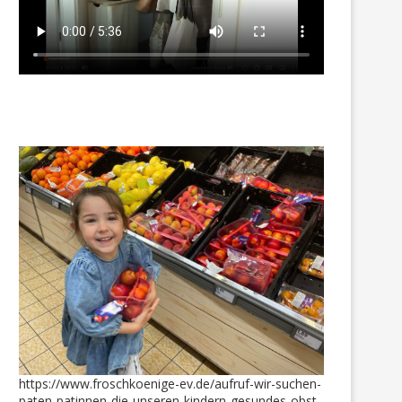
https://www.froschkoenige-ev.de/aufruf-wir-suchen-
paten-patinnen-die-unseren-kindern-gesundes-obst-