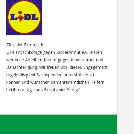
Hier half ein Lebensmittel-
Ein großer Dank geht an 
Gutschein
Familien-Paten…ein Garten
7. November 2025
13. Juli 2025
Zitat der Firma Lidl:
„Die Froschkönige gegen KinderArmut e.V. leisten
wertvolle Arbeit im Kampf gegen Kinderarmut und
Benachteiligung. Wir freuen uns, dieses Engagement
regelmäßig mit Sachspenden unterstützen zu
können und wünschen den ehrenamtlichen Helfern
bei ihrem täglichen Einsatz viel Erfolg!“