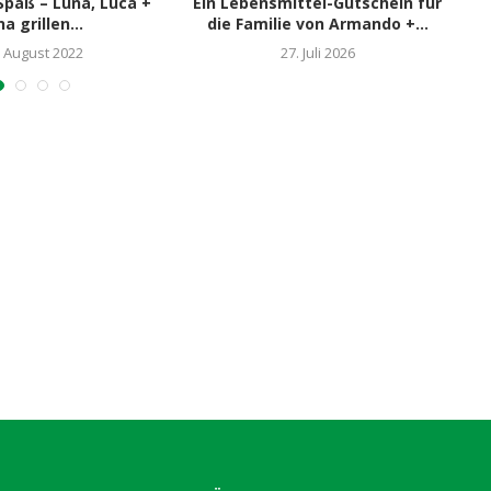
-Spaß – Luna, Luca +
Ein Lebensmittel-Gutschein für
na grillen...
die Familie von Armando +...
. August 2022
27. Juli 2026