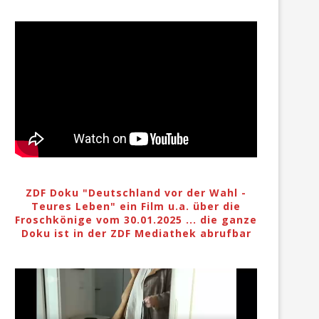
ZDF Doku "Deutschland vor der Wahl -
Teures Leben" ein Film u.a. über die
Froschkönige vom 30.01.2025 ... die ganze
Doku ist in der ZDF Mediathek abrufbar