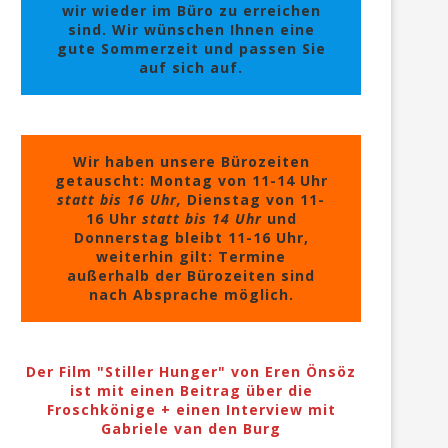
wir wieder im Büro zu erreichen
sind. Wir wünschen Ihnen eine
gute Sommerzeit und passen Sie
auf sich auf.
Wir haben unsere Bürozeiten
getauscht: Montag von 11-14 Uhr
statt bis 16 Uhr,
Dienstag von 11-
16 Uhr
statt bis 14 Uhr
und
Donnerstag bleibt 11-16 Uhr,
weiterhin gilt: Termine
außerhalb der Bürozeiten sind
nach Absprache möglich.
Der Film "Stiller Hunger" von Eren Önsöz
ist mit einen Beitrag über die
Froschkönige + einen Interview mit
Gabriele van den Burg