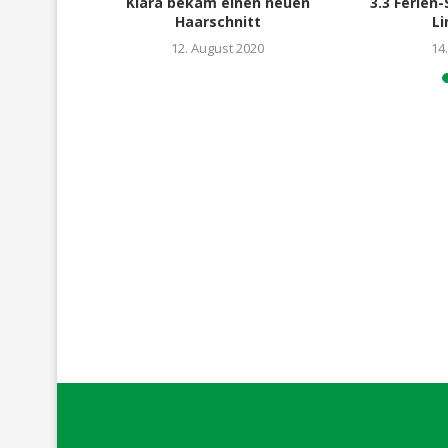
auf mit dem
Klara bekam einen neuen
3.3 Ferien
hein...
Haarschnitt
Li
12. August 2020
14