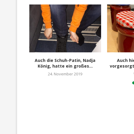
eschenk“ –
Auch die Schuh-Patin, Nadja
Auch hi
...
König, hatte ein großes...
vorgesorg
24. November 2019