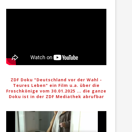
ZDF Doku "Deutschland vor der Wahl -
Teures Leben" ein Film u.a. über die
Froschkönige vom 30.01.2025 ... die ganze
Doku ist in der ZDF Mediathek abrufbar