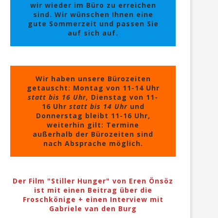
wir wieder im Büro zu erreichen
sind. Wir wünschen Ihnen eine
gute Sommerzeit und passen Sie
auf sich auf.
Wir haben unsere Bürozeiten
getauscht: Montag von 11-14 Uhr
statt bis 16 Uhr,
Dienstag von 11-
16 Uhr
statt bis 14 Uhr
und
Donnerstag bleibt 11-16 Uhr,
weiterhin gilt: Termine
außerhalb der Bürozeiten sind
nach Absprache möglich.
Der Film "Stiller Hunger" von Eren Önsöz
ist mit einen Beitrag über die
Froschkönige + einen Interview mit
Gabriele van den Burg