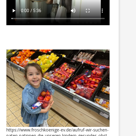
„Zeitgeschenk“ – Super Fly
Vielen Dank für diese großa
wurde eingelöst
Sachspende
11. Februar 2026
19. September 2020
https://www.froschkoenige-ev.de/aufruf-wir-suchen-
paten-patinnen-die-unseren-kindern-gesundes-obst-