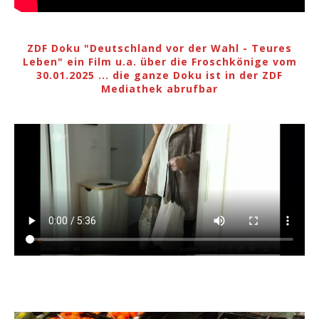
ZDF Doku "Deutschland vor der Wahl - Teures
Leben" ein Film u.a. über die Froschkönige vom
30.01.2025 ... die ganze Doku ist in der ZDF
Mediathek abrufbar