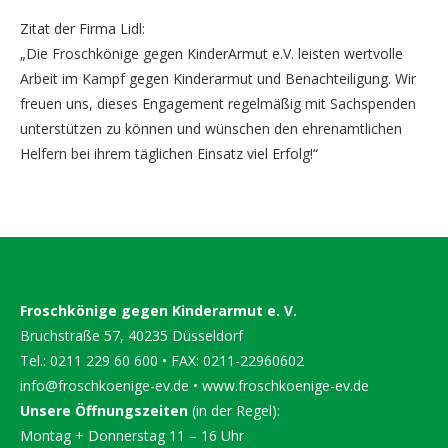
Zitat der Firma Lidl:
„Die Froschkönige gegen KinderArmut e.V. leisten wertvolle
Arbeit im Kampf gegen Kinderarmut und Benachteiligung. Wir
freuen uns, dieses Engagement regelmäßig mit Sachspenden
unterstützen zu können und wünschen den ehrenamtlichen
Helfern bei ihrem täglichen Einsatz viel Erfolg!“
Froschkönige gegen Kinderarmut e. V.
Bruchstraße 57, 40235 Düsseldorf
Tel.: 0211 229 60 600 • FAX: 0211-22960602
info@froschkoenige-ev.de
•
www.froschkoenige-ev.de
Unsere Öffnungszeiten
(in der Regel):
Montag + Donnerstag 11 – 16 Uhr