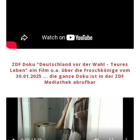
ZDF Doku "Deutschland vor der Wahl - Teures
Leben" ein Film u.a. über die Froschkönige vom
30.01.2025 ... die ganze Doku ist in der ZDF
Mediathek abrufbar