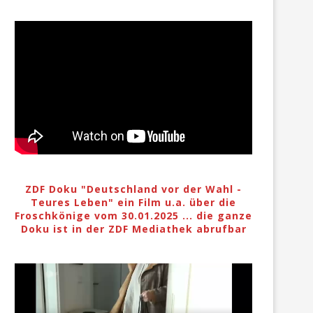
ZDF Doku "Deutschland vor der Wahl -
Teures Leben" ein Film u.a. über die
Froschkönige vom 30.01.2025 ... die ganze
Doku ist in der ZDF Mediathek abrufbar