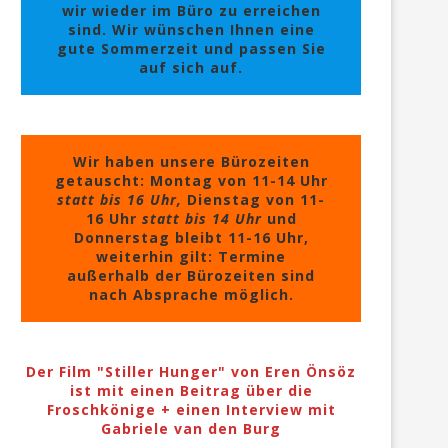
wir wieder im Büro zu erreichen
sind. Wir wünschen Ihnen eine
gute Sommerzeit und passen Sie
auf sich auf.
Wir haben unsere Bürozeiten
getauscht: Montag von 11-14 Uhr
statt bis 16 Uhr,
Dienstag von 11-
16 Uhr
statt bis 14 Uhr
und
Donnerstag bleibt 11-16 Uhr,
weiterhin gilt: Termine
außerhalb der Bürozeiten sind
nach Absprache möglich.
Der Film "Stiller Hunger" von Eren Önsöz
ist mit einen Beitrag über die
Froschkönige + einen Interview mit
Gabriele van den Burg