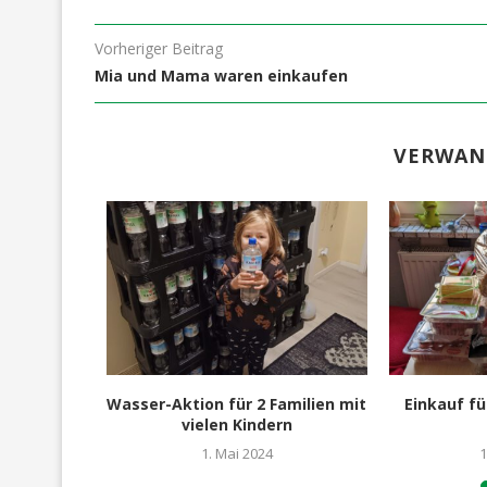
Vorheriger Beitrag
Mia und Mama waren einkaufen
VERWAN
vollen
Wasser-Aktion für 2 Familien mit
Einkauf fü
 auch...
vielen Kindern
3
1. Mai 2024
1