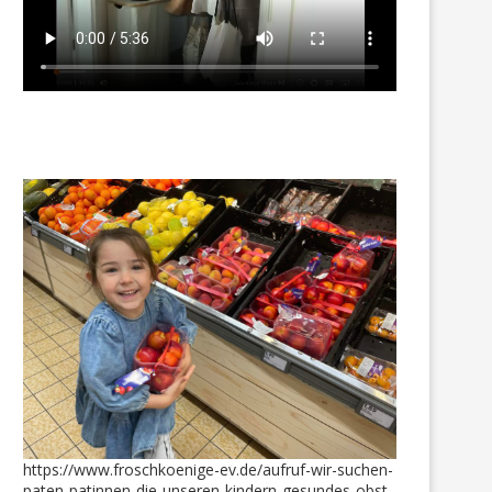
bensmittel – Gutschein für die
Hier halfen Lebensmittel
Familie von Giulia...
Gutscheine
2. Oktober 2022
7. Mai 2021
https://www.froschkoenige-ev.de/aufruf-wir-suchen-
paten-patinnen-die-unseren-kindern-gesundes-obst-